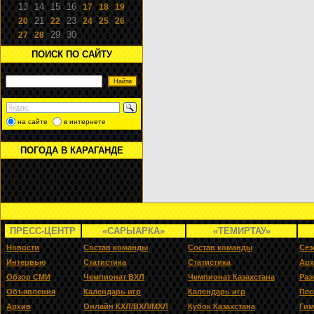
13
14
15
16
17
18
19
21
23
20
22
24
25
26
29
30
27
28
ПОИСК ПО САЙТУ
на сайте
в интернете
ПОГОДА В КАРАГАНДЕ
ПРЕСС-ЦЕНТР
«САРЫАРКА»
«ТЕМИРТАУ»
Новости
Состав команды
Состав команды
Сез
Интервью
Статистика
Статистика
Арх
Обзор СМИ
Чемпионат ВХЛ
Чемпионат Казахстана
Раз
Объявления
Календарь игр
Календарь игр
Пес
Архив
Онлайн КХЛ/ВХЛ/МХЛ
Кубок Казахстана
Гим