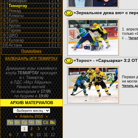
1
Бейбарыс
2
6
2
Темиртау
2
6
3
Номад
2
6
«Зеркальное дежа вю» с пе
4
Алматы
2
6
6
Ертiс
2
3
5
Арлан
2
3
1 апрел
7
Горняк
2
0
только «
8
ШКО
2
0
с
...
Читат
9
Кулагер
2
0
10
Астана
2
0
Подробнее
КАЛЕНДАРЬ ИГР ТЕМИРТАУ
«Торос» - «Сарыарка» 3:2 OT
Домашние игры хоккейного
клуба
ТЕМИРТАУ
проходят
Первая д
в г. Темиртау
не могли
в ЛДС «Мұз Айдыны».
Читать д
Начало матчей:
по выходным в
17:00
,
по будням в
19:00
АРХИВ МАТЕРИАЛОВ
«
Апрель 2015
»
Пн
Вт
Ср
Чт
Пт
Сб
Вс
4
5
1
2
3
7
8
10
11
12
6
9