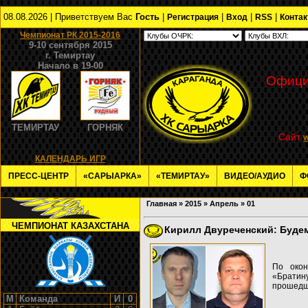
08.08.2026 | Приветствуем Вас
Гость
|
|
|
|
Регистрация
Вход
RSS
Конта
Чемпионат РК 2015-2016
9-10 сентября 2015
г. Темиртау
Начало в 19-00
Офици
ТЕМИРТАУ
ГОРНЯК
Сайт
КАЛЕНДАРЬ ИГР
ПРЕСС-ЦЕНТР
«САРЫАРКА»
«ТЕМИРТАУ»
ВИДЕО/АУДИО
Ф
Главная
»
2015
»
Апрель
»
01
ЧЕМПИОНАТ КАЗАХСТАНА
Кирилл Двуреченский: Будем
По окон
«Братин
прошед
М
Команда
И
0