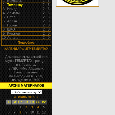
1
Бейбарыс
2
6
2
Темиртау
2
6
3
Номад
2
6
4
Алматы
2
6
6
Ертiс
2
3
5
Арлан
2
3
7
Горняк
2
0
8
ШКО
2
0
9
Кулагер
2
0
10
Астана
2
0
Подробнее
КАЛЕНДАРЬ ИГР ТЕМИРТАУ
Домашние игры хоккейного
клуба
ТЕМИРТАУ
проходят
в г. Темиртау
в ЛДС «Мұз Айдыны».
Начало матчей:
по выходным в
17:00
,
по будням в
19:00
АРХИВ МАТЕРИАЛОВ
«
Июль 2015
»
Пн
Вт
Ср
Чт
Пт
Сб
Вс
1
5
2
3
4
6
7
9
10
11
12
8