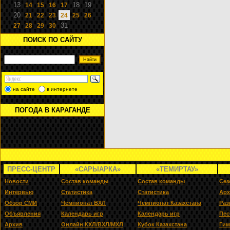
13
18
19
14
15
16
17
20
21
22
23
24
25
26
31
27
28
29
30
ПОИСК ПО САЙТУ
на сайте
в интернете
ПОГОДА В КАРАГАНДЕ
ПРЕСС-ЦЕНТР
«САРЫАРКА»
«ТЕМИРТАУ»
Новости
Состав команды
Состав команды
Сез
Интервью
Статистика
Статистика
Арх
Обзор СМИ
Чемпионат ВХЛ
Чемпионат Казахстана
Раз
Объявления
Календарь игр
Календарь игр
Пес
Архив
Онлайн КХЛ/ВХЛ/МХЛ
Кубок Казахстана
Гим