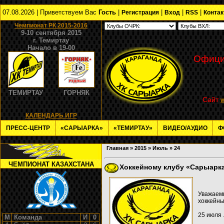
07.08.2026 | Приветствуем Вас
Гость
|
|
|
|
Регистрация
Вход
RSS
Конта
Чемпионат РК 2015-2016
9-10 сентября 2015
г. Темиртау
Начало в 19-00
Офици
ТЕМИРТАУ
ГОРНЯК
Сайт
КАЛЕНДАРЬ ИГР
ПРЕСС-ЦЕНТР
«САРЫАРКА»
«ТЕМИРТАУ»
ВИДЕО/АУДИО
Ф
Главная
»
2015
»
Июль
»
24
ЧЕМПИОНАТ КАЗАХСТАНА
Хоккейному клубу «Сарыарка
Уважаемы
хоккейны
25 июля
М
Команда
И
0