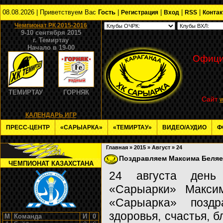
08.08.2026 | Приветствуем Вас
Гость
|
|
|
|
Регистрация
Вход
RSS
Конта
Чемпионат РК 2015-2016
9-10 сентября 2015
г. Темиртау
Начало в 19-00
Офици
ТЕМИРТАУ
ГОРНЯК
Сайт
КАЛЕНДАРЬ ИГР
ПРЕСС-ЦЕНТР
«САРЫАРКА»
«ТЕМИРТАУ»
ВИДЕО/АУДИО
Ф
Главная
»
2015
»
Август
»
24
Поздравляем Максима Беляе
ЧЕМПИОНАТ КАЗАХСТАНА
24 августа день
«Сарыарки» Максим
«Сарыарка» позд
здоровья, счастья, б
М
Команда
И
0