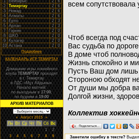
1
Бейбарыс
2
6
всем сопутствовала 
2
Темиртау
2
6
3
Номад
2
6
4
Алматы
2
6
6
Ертiс
2
3
5
Арлан
2
3
7
Горняк
2
0
8
ШКО
2
0
Чтоб всегда под сча
9
Кулагер
2
0
Вас судьба по дороге
10
Астана
2
0
Подробнее
В доме чтоб полново
КАЛЕНДАРЬ ИГР ТЕМИРТАУ
Жизнь спокойно и ми
Домашние игры хоккейного
Пусть Ваш дом лишь
клуба
ТЕМИРТАУ
проходят
Стороною обходят не
в г. Темиртау
в ЛДС «Мұз Айдыны».
От души мы добра в
Начало матчей:
по выходным в
17:00
,
Долгой жизни, здоров
по будням в
19:00
АРХИВ МАТЕРИАЛОВ
Коллектив хоккейн
«
Август 2015
»
Пн
Вт
Ср
Чт
Пт
Сб
Вс
Поделиться…
1
2
3
4
5
6
7
8
9
Заметили ошибку в тексте?
Выдел