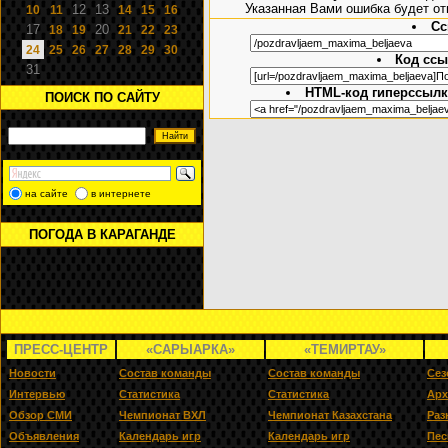
Указанная Вами ошибка будет от
12
13
10
11
14
15
16
Сс
17
20
18
19
21
22
23
24
25
26
27
28
29
30
Код ссы
31
HTML-код гиперссылки
ПОИСК ПО САЙТУ
на сайте
в интернете
ПОГОДА В КАРАГАНДЕ
ПРЕСС-ЦЕНТР
«САРЫАРКА»
«ТЕМИРТАУ»
Новости
Состав команды
Состав команды
Сез
Интервью
Статистика
Статистика
Арх
Обзор СМИ
Чемпионат ВХЛ
Чемпионат Казахстана
Раз
Объявления
Календарь игр
Календарь игр
Пес